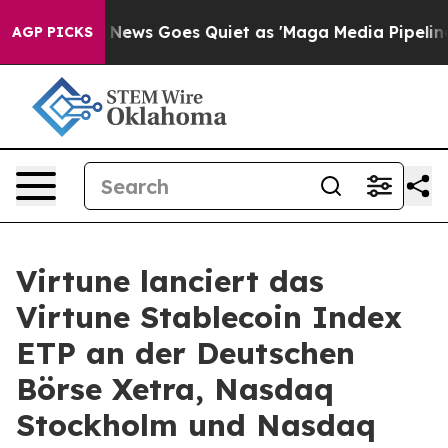
Fox News Goes Quiet as 'Maga Media Pipeline' Backfir
AGP PICKS
Virtune lanciert das
Virtune Stablecoin Index
ETP an der Deutschen
Börse Xetra, Nasdaq
Stockholm und Nasdaq