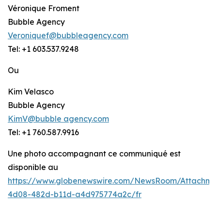
Véronique Froment
Bubble Agency
Veroniquef@bubbleagency.com
Tel: +1 603.537.9248
Ou
Kim Velasco
Bubble Agency
KimV@bubble agency.com
Tel: +1 760.587.9916
Une photo accompagnant ce communiqué est
disponible au
https://www.globenewswire.com/NewsRoom/Attachme
4d08-482d-b11d-a4d975774a2c/fr