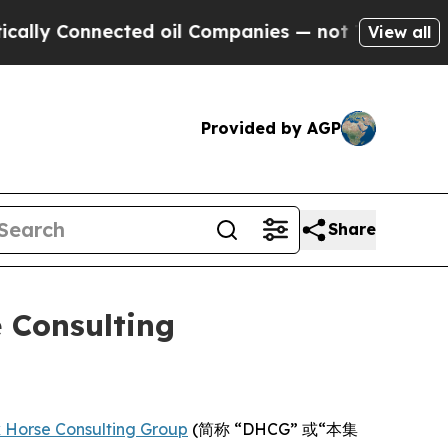
ly Connected oil Companies — not Taxpayers — th
View all
Provided by AGP
Share
 Consulting
 Horse Consulting Group
(简称 “DHCG” 或“本集