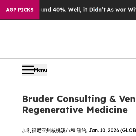
oor Around 40%. Well, it Didn’t
As war With Ira
AGP PICKS
Menu
Bruder Consulting & Ve
Regenerative Medicine
加利福尼亚州核桃溪市和 纽约, Jan. 10, 2026 (G